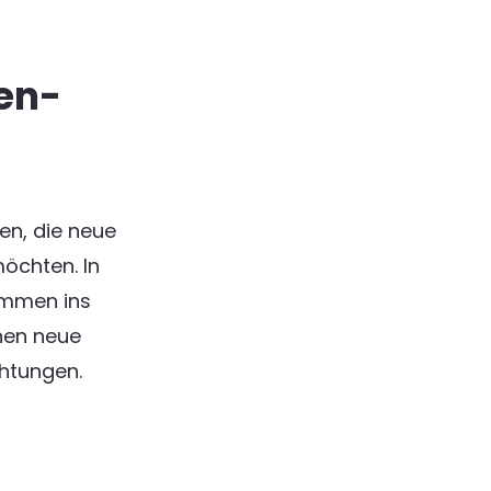
en­
en, die neue
öchten. In
ommen ins
nen neue
htungen.