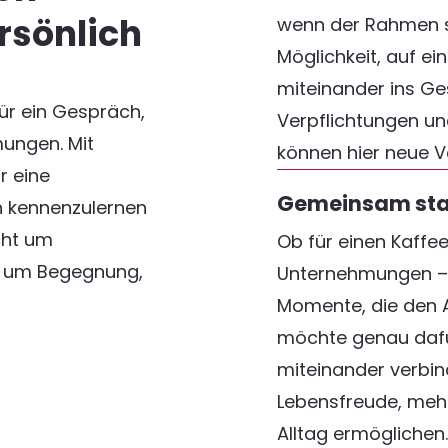
rsönlich
wenn der Rahmen s
Möglichkeit, auf 
miteinander ins G
ür ein Gespräch,
Verpflichtungen un
ungen. Mit
können hier neue 
r eine
Gemeinsam stat
n kennenzulernen
cht um
Ob für einen Kaffee
n um Begegnung,
Unternehmungen – 
Momente, die den A
möchte genau dafü
miteinander verbi
Lebensfreude, meh
Alltag ermöglichen