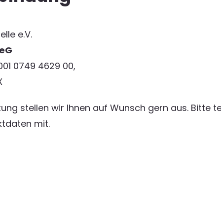
lle e.V.
 eG
001 0749 4629 00,
XX
ung stellen wir Ihnen auf Wunsch gern aus. Bitte te
ktdaten mit.
Home