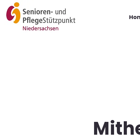
Ho
Mith