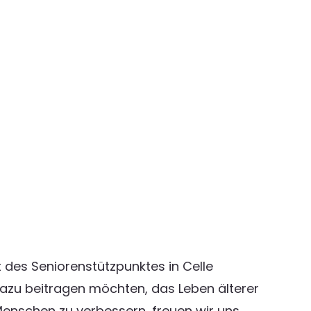
t des Seniorenstützpunktes in Celle
azu beitragen möchten, das Leben älterer
enschen zu verbessern, freuen wir uns