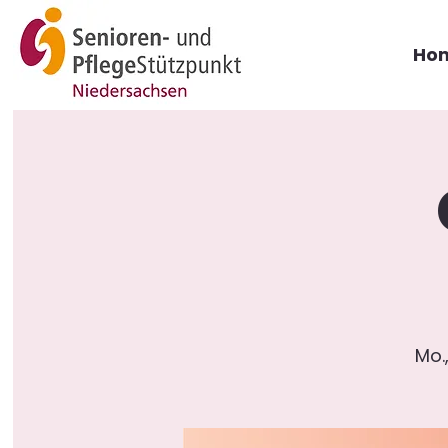
Ho
Mo.,