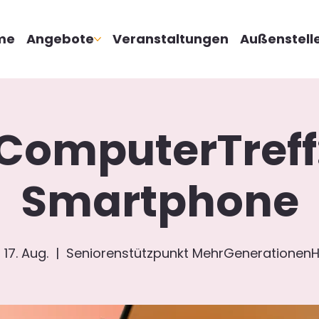
me
Angebote
Veranstaltungen
Außenstell
ComputerTreff
Smartphone
 17. Aug.
  |  
Seniorenstützpunkt MehrGenerationen