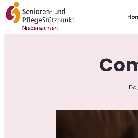
Ho
Com
Do.,