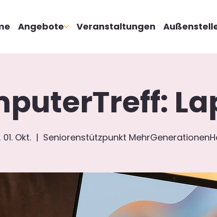
me
Angebote
Veranstaltungen
Außenstell
puterTreff: La
 01. Okt.
  |  
Seniorenstützpunkt MehrGenerationenH